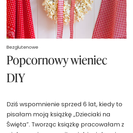
z
i
k
i
e
Bezglutenowe
Popcornowy wieniec
m
DIY
Dziś wspomnienie sprzed 6 lat, kiedy to
pisałam moją książkę „Dzieciaki na
Święta”. Tworząc książkę pracowałam z