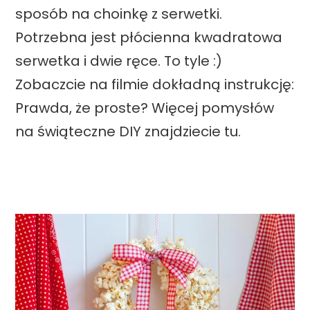
sposób na choinkę z serwetki.
r
Potrzebna jest płócienna kwadratowa
e
serwetka i dwie ręce. To tyle :)
t
Zobaczcie na filmie dokładną instrukcję:
r
Prawda, że proste? Więcej pomysłów
o
na świąteczne DIY znajdziecie tu.
s
a
m
o
c
h
o
d