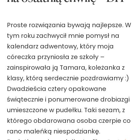
e
k
Proste rozwiązania bywają najlepsze. W
z
tym roku zachwycił mnie pomysł na
b
kalendarz adwentowy, który moja
o
córeczka przyniosła ze szkoły –
m
zainspirowała ją Tamara, koleżanka z
b
klasy, którą serdecznie pozdrawiamy :)
e
Dwadzieścia cztery opakowane
k
świątecznie i ponumerowane drobiazgi
D
umieszczone w pudełku. Taki sezam, z
I
którego obdarowana osoba czerpie co
Y
rano maleńką niespodziankę.