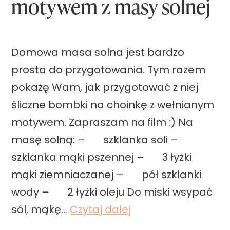
motywem z masy solnej
Domowa masa solna jest bardzo
prosta do przygotowania. Tym razem
pokażę Wam, jak przygotować z niej
śliczne bombki na choinkę z wełnianym
motywem. Zapraszam na film :) Na
masę solną: – szklanka soli –
szklanka mąki pszennej – 3 łyżki
mąki ziemniaczanej – pół szklanki
wody – 2 łyżki oleju Do miski wsypać
B
sól, mąkę…
Czytaj dalej
o