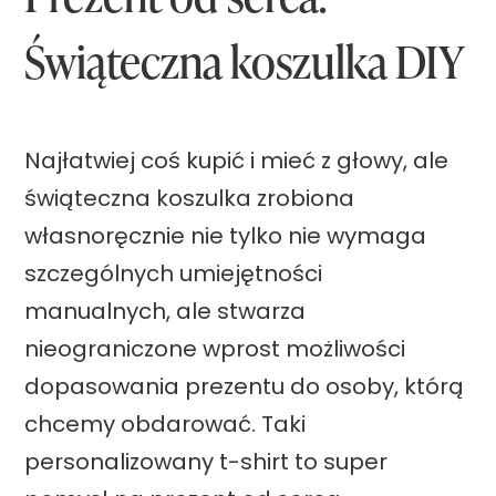
i
Świąteczna koszulka DIY
e
c
k
Najłatwiej coś kupić i mieć z głowy, ale
o
świąteczna koszulka zrobiona
r
własnoręcznie nie tylko nie wymaga
z
szczególnych umiejętności
e
manualnych, ale stwarza
n
nieograniczone wprost możliwości
n
dopasowania prezentu do osoby, którą
y
chcemy obdarować. Taki
D
personalizowany t-shirt to super
I