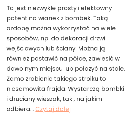
y
To jest niezwykle prosty i efektowny
s
patent na wianek z bombek. Taką
t
ozdobę można wykorzystać na wiele
r
sposobów, np. do dekoracji drzwi
o
wejściowych lub ściany. Można ją
i
również postawić na półce, zawiesić w
k
dowolnym miejscu lub położyć na stole.
k
Zamo zrobienie takiego stroiku to
r
niesamowita frajda. Wystarczą bombki
o
i druciany wieszak, taki, na jakim
k
B
odbiera…
Czytaj dalej
p
ł
o
y
k