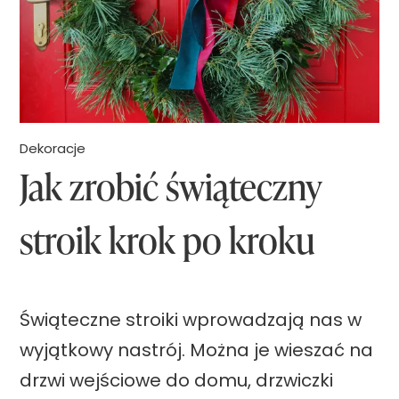
o
b
i
ć
g
Dekoracje
w
Jak zrobić świąteczny
i
a
stroik krok po kroku
z
d
ę
Świąteczne stroiki wprowadzają nas w
3
wyjątkowy nastrój. Można je wieszać na
D
drzwi wejściowe do domu, drzwiczki
z