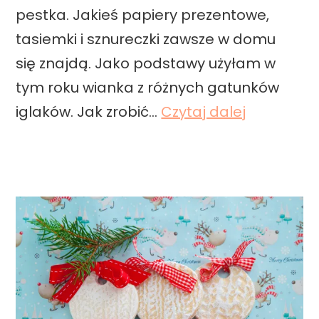
pestka. Jakieś papiery prezentowe,
a
tasiemki i sznureczki zawsze w domu
k
się znajdą. Jako podstawy użyłam w
o
tym roku wianka z różnych gatunków
s
K
iglaków. Jak zrobić…
Czytaj dalej
z
a
u
l
l
e
k
n
a
d
D
a
I
r
Y
z