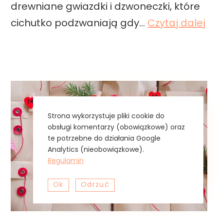
drewniane gwiazdki i dzwoneczki, które
s
J
cichutko podzwaniają gdy…
Czytaj dalej
o
a
l
k
n
z
e
r
j
o
Strona wykorzystuje pliki cookie do
b
obsługi komentarzy (obowiązkowe) oraz
i
te potrzebne do działania Google
Analytics (nieobowiązkowe).
ć
Regulamin
ś
Ok
Odrzuć
w
i