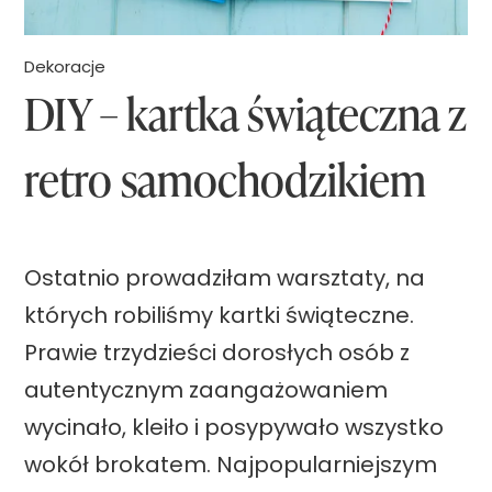
i
ć
Dekoracje
DIY – kartka świąteczna z
ś
w
retro samochodzikiem
i
ą
t
Ostatnio prowadziłam warsztaty, na
e
których robiliśmy kartki świąteczne.
c
Prawie trzydzieści dorosłych osób z
z
autentycznym zaangażowaniem
n
wycinało, kleiło i posypywało wszystko
y
wokół brokatem. Najpopularniejszym
s