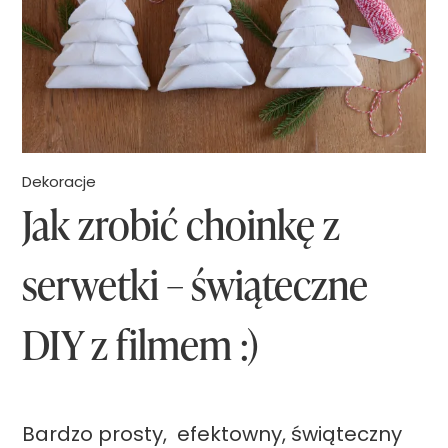
t
k
a
ś
w
i
Dekoracje
Jak zrobić choinkę z
ą
t
serwetki – świąteczne
e
c
DIY z filmem :)
z
n
a
Bardzo prosty, efektowny, świąteczny
z