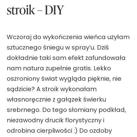
stroik – DIY
m
m
o
Wczoraj do wykończenia wieńca użyłam
t
sztucznego śniegu w spray’u. Dziś
y
dokładnie taki sam efekt zafundowała
w
nam natura zupełnie gratis. Lekko
e
oszroniony świat wygląda pięknie, nie
m
sądzicie? A stroik wykonałam
z
własnoręcznie z gałązek świerku
m
srebrnego. Do tego słomiany podkład,
a
niezawodny drucik florystyczny i
s
odrobina cierpliwości :) Do ozdoby
y