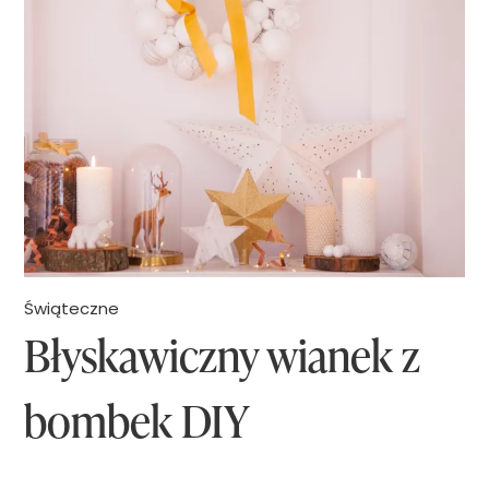
o
b
i
ć
ś
w
i
ą
t
Świąteczne
Błyskawiczny wianek z
e
c
bombek DIY
z
n