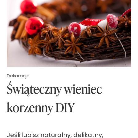
n
o
w
y
w
i
e
Dekoracje
Świąteczny wieniec
n
i
korzenny DIY
e
c
D
Jeśli lubisz naturalny, delikatny,
I