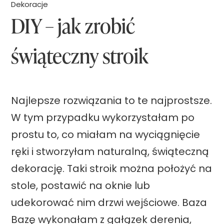
e
Dekoracje
DIY – jak zrobić
n
t
świąteczny stroik
o
w
y
Najlepsze rozwiązania to te najprostsze.
n
W tym przypadku wykorzystałam po
a
prostu to, co miałam na wyciągnięcie
o
ręki i stworzyłam naturalną, świąteczną
s
dekorację. Taki stroik można położyć na
t
stole, postawić na oknie lub
a
udekorować nim drzwi wejściowe. Baza
t
Bazę wykonałam z gałązek derenia,
n