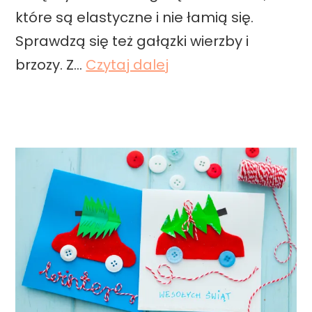
które są elastyczne i nie łamią się.
i
Sprawdzą się też gałązki wierzby i
ą
D
brzozy. Z…
Czytaj dalej
c
I
h
Y
w
–
i
j
l
a
ę
k
–
z
D
r
I
o
Y
b