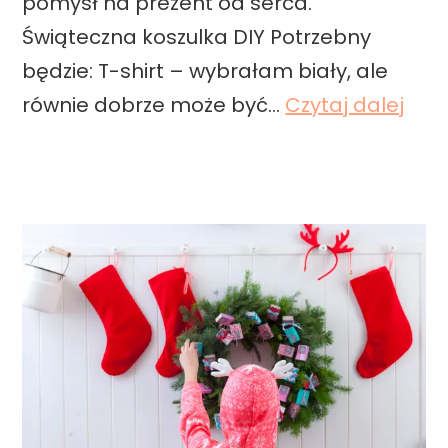
pomysł na prezent od serca.
Y
Świąteczna koszulka DIY Potrzebny
będzie: T-shirt – wybrałam biały, ale
P
równie dobrze może być…
Czytaj dalej
r
e
z
e
n
t
o
d
s
e