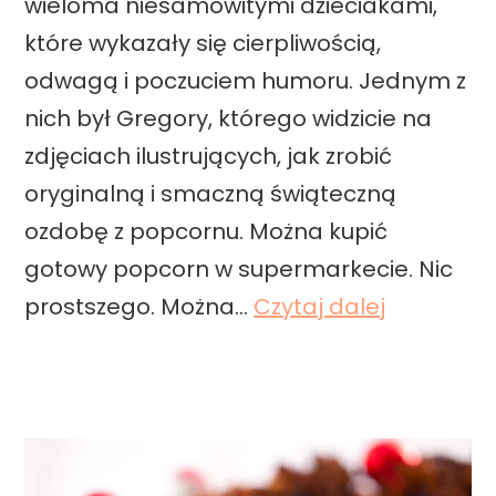
wieloma niesamowitymi dzieciakami,
które wykazały się cierpliwością,
odwagą i poczuciem humoru. Jednym z
nich był Gregory, którego widzicie na
zdjęciach ilustrujących, jak zrobić
oryginalną i smaczną świąteczną
ozdobę z popcornu. Można kupić
gotowy popcorn w supermarkecie. Nic
P
prostszego. Można…
Czytaj dalej
o
p
c
o
r