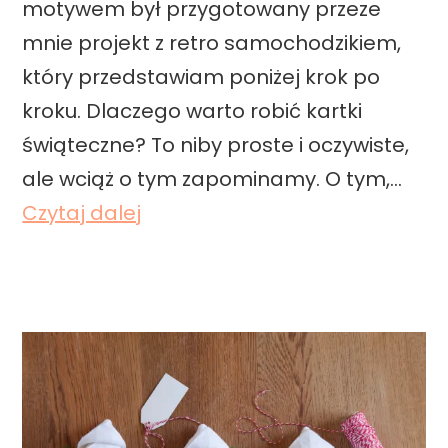
motywem był przygotowany przeze
t
mnie projekt z retro samochodzikiem,
r
który przedstawiam poniżej krok po
o
kroku. Dlaczego warto robić kartki
i
świąteczne? To niby proste i oczywiste,
k
ale wciąż o tym zapominamy. O tym,…
D
Czytaj dalej
I
Y
–
k
a
r