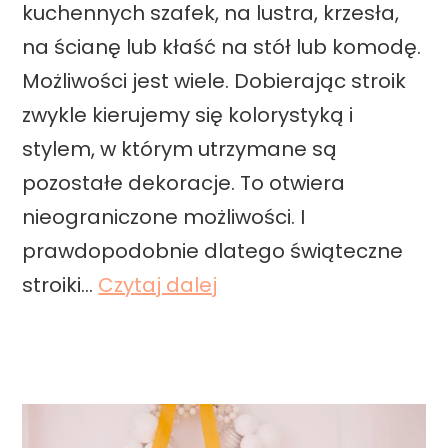
kuchennych szafek, na lustra, krzesła,
p
na ścianę lub kłaść na stół lub komodę.
a
Możliwości jest wiele. Dobierając stroik
p
zwykle kierujemy się kolorystyką i
i
stylem, w którym utrzymane są
e
pozostałe dekoracje. To otwiera
r
nieograniczone możliwości. I
u
prawdopodobnie dlatego świąteczne
J
stroiki…
Czytaj dalej
a
k
z
r