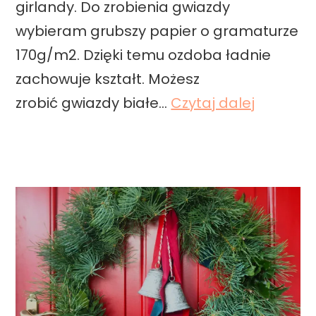
girlandy. Do zrobienia gwiazdy
wybieram grubszy papier o gramaturze
170g/m2. Dzięki temu ozdoba ładnie
zachowuje kształt. Możesz
D
zrobić gwiazdy białe…
Czytaj dalej
I
Y
–
j
a
k
z
r