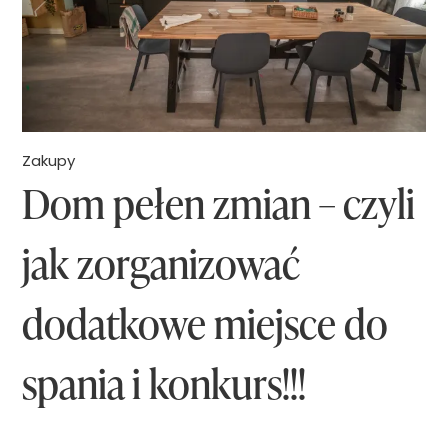
a
n
D
y
y
s
s
t
o
ó
Zakupy
n
Dom pełen zmian – czyli
ł
H
k
jak zorganizować
o
r
t
o
dodatkowe miejsce do
+
k
C
p
spania i konkurs!!!
o
o
o
k