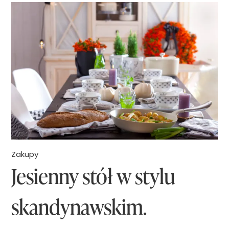
p
t
i
a
e
w
!
s
K
t
o
y
n
l
k
u
u
c
Zakupy
r
Jesienny stół w stylu
o
s
u
–
skandynawskim.
n
d
t