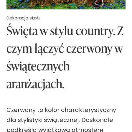
:
r
)
w
Dekoracja stołu
Święta w stylu country. Z
s
z
czym łączyć czerwony w
e
g
świątecznych
o
s
aranżacjach.
k
l
e
Czerwony to kolor charakterystyczny
p
dla stylistyki świątecznej. Doskonale
u
podkreśla wyjątkową atmosferę