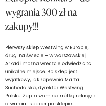
ń
wygrania 300 zł na
–
c
zakupy!!!
i
e
p
Pierwszy sklep Westwing w Europie,
ł
drugi na świecie – w warszawskiej
o
Arkadii można wreszcie odwiedzić to
,
unikalne miejsce. Bo sklep jest
m
wyjątkowy, jak zapewnia Marta
i
Suchodolska, dyrektor Westwing
ę
Polska. Zapraszam na krótką relację z
k
otwarcia i spacer po sklepie: