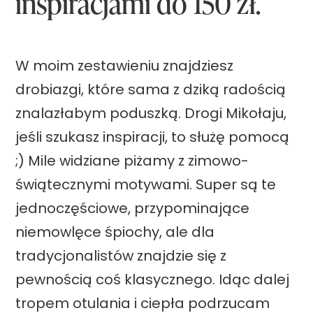
inspiracjami do 150 zł.
t
l
m
i
o
j
W moim zestawieniu znajdziesz
s
a
drobiazgi, które sama z dziką radością
f
k
znalazłabym poduszką. Drogi Mikołaju,
e
z
jeśli szukasz inspiracji, to służę pomocą
r
o
;) Mile widziane piżamy z zimowo-
ę
r
świątecznymi motywami. Super są te
i
g
jednoczęściowe, przypominające
n
a
niemowlęce śpiochy, ale dla
i
n
tradycjonalistów znajdzie się z
e
i
pewnością coś klasycznego. Idąc dalej
w
z
tropem otulania i ciepła podrzucam
y