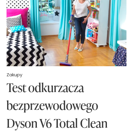
a
n
k
a
u
w
p
s
o
k
w
i
y
c
(
h
Zakupy
Test odkurzacza
W
d
e
o
bezprzewodowego
s
d
t
a
Dyson V6 Total Clean
w
t