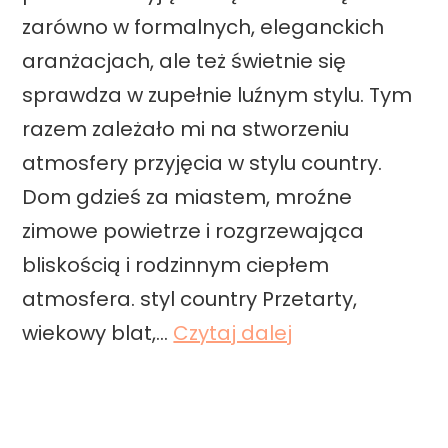
W
zarówno w formalnych, eleganckich
e
aranżacjach, ale też świetnie się
s
sprawdza w zupełnie luźnym stylu. Tym
t
razem zależało mi na stworzeniu
w
atmosfery przyjęcia w stylu country.
i
Dom gdzieś za miastem, mroźne
n
zimowe powietrze i rozgrzewająca
g
bliskością i rodzinnym ciepłem
w
atmosfera. styl country Przetarty,
E
Ś
wiekowy blat,…
Czytaj dalej
u
w
r
i
o
ę