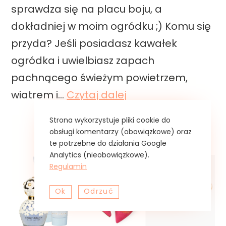
o
sprawdza się na placu boju, a
D
dokładniej w moim ogródku ;) Komu się
y
przyda? Jeśli posiadasz kawałek
s
ogródka i uwielbiasz zapach
o
pachnącego świeżym powietrzem,
n
R
wiatrem i…
Czytaj dalej
V
e
Strona wykorzystuje pliki cookie do
6
c
obsługi komentarzy (obowiązkowe) oraz
T
te potrzebne do działania Google
e
Analytics (nieobowiązkowe).
o
n
Regulamin
t
z
a
Ok
Odrzuć
j
l
a
C