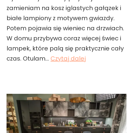
z
zamieniam na kosz iglastych gałązek i
a
białe lampiony z motywem gwiazdy.
c
Potem pojawia się wieniec na drzwiach.
z
W domu przybywa coraz więcej świec i
a
lampek, które palą się praktycznie cały
p
Ś
czas. Otulam…
Czytaj dalej
o
w
w
i
i
ą
e
t
t
e
r
c
z
z