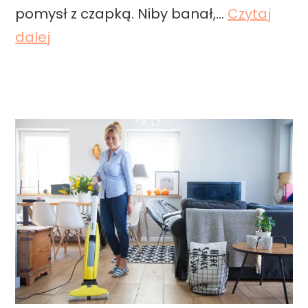
o
pomysł z czapką. Niby banał,…
Czytaj
d
w
C
dalej
a
a
o
ć
ć
k
p
d
u
r
o
p
z
d
i
y
a
ć
t
t
n
y
k
a
m
o
M
m
w
i
a
e
k
j