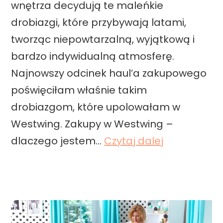
wnętrza decydują te maleńkie
s
drobiazgi, które przybywają latami,
e
tworząc niepowtarzalną, wyjątkową i
z
bardzo indywidualną atmosferę.
o
Najnowszy odcinek haul’a zakupowego
n
poświęciłam właśnie takim
u
drobiazgom, które upolowałam w
w
Westwing. Zakupy w Westwing –
s
H
dlaczego jestem…
Czytaj dalej
k
a
a
u
n
l
d
z
y