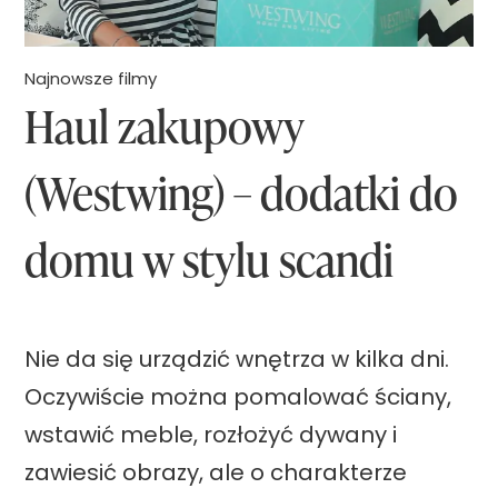
ź
–
Najnowsze filmy
Haul zakupowy
g
o
(Westwing) – dodatki do
r
ą
domu w stylu scandi
c
y
k
Nie da się urządzić wnętrza w kilka dni.
o
Oczywiście można pomalować ściany,
l
wstawić meble, rozłożyć dywany i
o
zawiesić obrazy, ale o charakterze
r