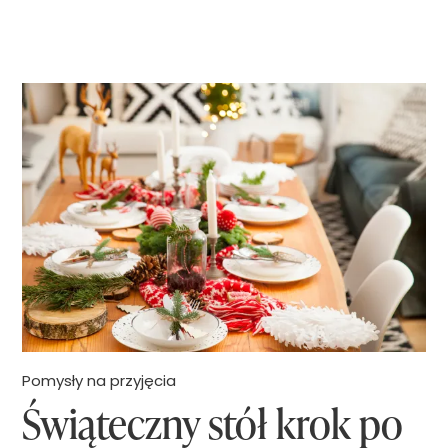
ź
g
ł
ę
b
o
k
i
o
d
d
Pomysły na przyjęcia
Świąteczny stół krok po
e
c