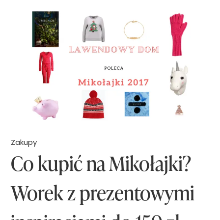
z
e
y
ł
ć
e
w
n
y
z
j
m
ą
i
t
a
k
n
Zakupy
Co kupić na Mikołajki?
o
–
w
c
Worek z prezentowymi
ą
z
a
y