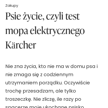
m
o
ą
Zakupy
i
Psie życie, czyli test
ł
t
e
a
k
j
mopa elektrycznego
j
u
s
k
Kärcher
c
i
e
?
d
W
o
Nie zna życia, kto nie ma w domu psa i
o
s
nie zmaga się z codziennym
r
p
utrzymaniem porządku. Oczywiście
e
a
trochę przesadzam, ale tylko
k
n
troszeczkę. Nie zliczę, ile razy po
z
i
spacerze moje ukochane psisko