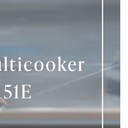
lticooker
51E