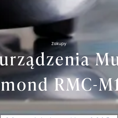
Zakupy
 urządzenia Mu
dmond RMC-M1