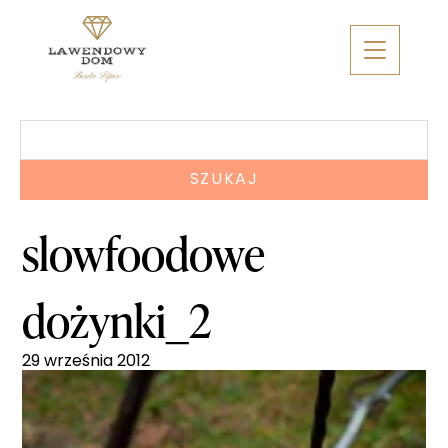
Skip
to
content
Szukaj:
slowfoodowe
dożynki_2
29 września 2012