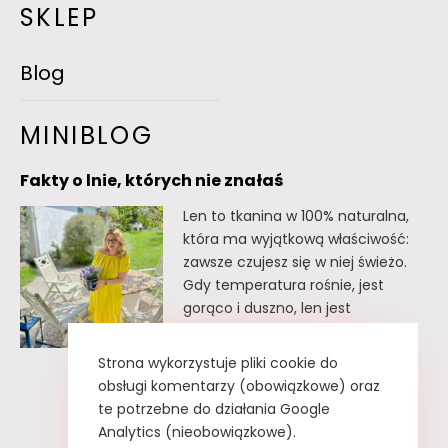
SKLEP
Blog
MINIBLOG
Fakty o lnie, których nie znałaś
Len to tkanina w 100% naturalna,
która ma wyjątkową właściwość:
zawsze czujesz się w niej świeżo.
Gdy temperatura rośnie, jest
gorąco i duszno, len jest
doskonałym wyborem. Oto kilka
faktów o lnie, których
Strona wykorzystuje pliki cookie do
prawdopodobnie nie znałaś. Fakty
obsługi komentarzy (obowiązkowe) oraz
o lnie, których nie znałaś Lnu nie
te potrzebne do działania Google
trzeba prasować. Wystarczy tzw.
Analytics (nieobowiązkowe).
greckie żelazko, czyli zwykły