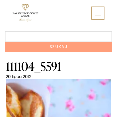
Skip
to
content
Szukaj:
111104_5591
20 lipca 2012