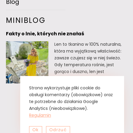
Blog
MINIBLOG
Fakty o lnie, których nie znałaś
Len to tkanina w 100% naturalna,
która ma wyjątkową właściwość:
zawsze czujesz się w niej świeżo.
Gdy temperatura rośnie, jest
gorąco i duszno, len jest
doskonałym wyborem. Oto kilka
faktów o lnie, których
Strona wykorzystuje pliki cookie do
prawdopodobnie nie znałaś. Fakty
obsługi komentarzy (obowiązkowe) oraz
o lnie, których nie znałaś Lnu nie
te potrzebne do działania Google
trzeba prasować. Wystarczy tzw.
Analytics (nieobowiązkowe).
greckie żelazko, czyli zwykły
Regulamin
spryskiwacz z czystą…
Ok
Odrzuć
Fakty
Czytaj dalej