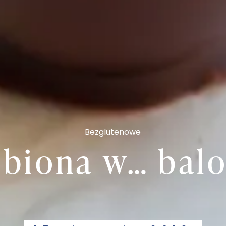
Bezglutenowe
obiona w… balo