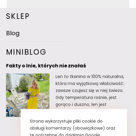
SKLEP
Blog
MINIBLOG
Fakty o lnie, których nie znałaś
Len to tkanina w 100% naturalna,
która ma wyjątkową właściwość:
zawsze czujesz się w niej świeżo.
Gdy temperatura rośnie, jest
gorąco i duszno, len jest
doskonałym wyborem. Oto kilka
faktów o lnie, których
Strona wykorzystuje pliki cookie do
prawdopodobnie nie znałaś. Fakty
obsługi komentarzy (obowiązkowe) oraz
o lnie, których nie znałaś Lnu nie
te potrzebne do działania Google