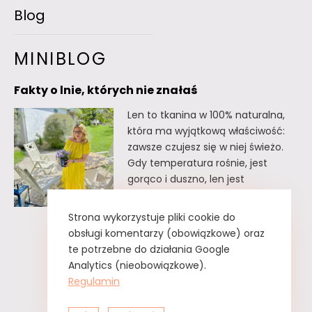
Blog
MINIBLOG
Fakty o lnie, których nie znałaś
Len to tkanina w 100% naturalna,
która ma wyjątkową właściwość:
zawsze czujesz się w niej świeżo.
Gdy temperatura rośnie, jest
gorąco i duszno, len jest
doskonałym wyborem. Oto kilka
faktów o lnie, których
Strona wykorzystuje pliki cookie do
prawdopodobnie nie znałaś. Fakty
obsługi komentarzy (obowiązkowe) oraz
o lnie, których nie znałaś Lnu nie
te potrzebne do działania Google
trzeba prasować. Wystarczy tzw.
Analytics (nieobowiązkowe).
greckie żelazko, czyli zwykły
Regulamin
spryskiwacz z czystą…