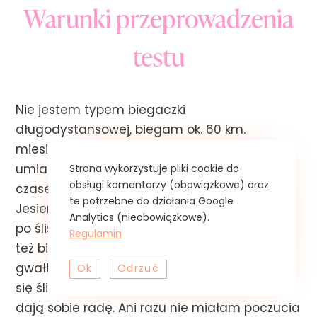
Warunki przeprowadzenia
testu
Nie jestem typem biegaczki
długodystansowej, biegam ok. 60 km.
miesięcznie, w tempie wolnym lub
Strona wykorzystuje pliki cookie do
umiarkowanym, najczęściej po asfalcie,
obsługi komentarzy (obowiązkowe) oraz
czasem zdarzają się wybiegania w lesie.
te potrzebne do działania Google
Jesienią coraz częściej zdarza mi się biegać
Analytics (nieobowiązkowe).
po śliskiej powierzchni tuż po deszczu. Często
Regulamin
też biegam po zmroku, gdy temperatura
gwałtownie spada, a nawierzchnia robi
Ok
Odrzuć
się śliskia. New Balance Vazee jak na razie
dają sobie radę. Ani razu nie miałam poczucia