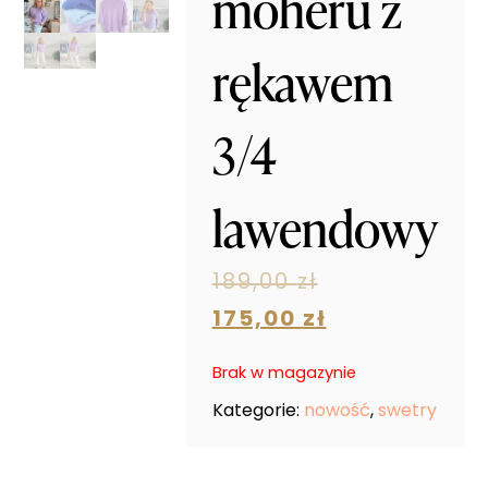
moheru z
rękawem
3/4
lawendowy
189,00
zł
175,00
zł
Brak w magazynie
Kategorie:
nowość
,
swetry