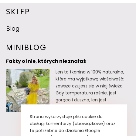
SKLEP
Blog
MINIBLOG
Fakty o lnie, których nie znałaś
Len to tkanina w 100% naturalna,
która ma wyjątkową właściwość:
zawsze czujesz się w niej świeżo.
Gdy temperatura rośnie, jest
gorąco i duszno, len jest
doskonałym wyborem. Oto kilka
faktów o lnie, których
Strona wykorzystuje pliki cookie do
prawdopodobnie nie znałaś. Fakty
obsługi komentarzy (obowiązkowe) oraz
o lnie, których nie znałaś Lnu nie
te potrzebne do działania Google
trzeba prasować. Wystarczy tzw.