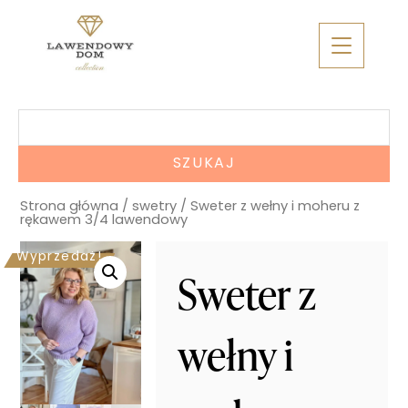
Skip
to
content
Szukaj:
Strona główna
/
swetry
/ Sweter z wełny i moheru z
rękawem 3/4 lawendowy
Wyprzedaż!
Sweter z
wełny i