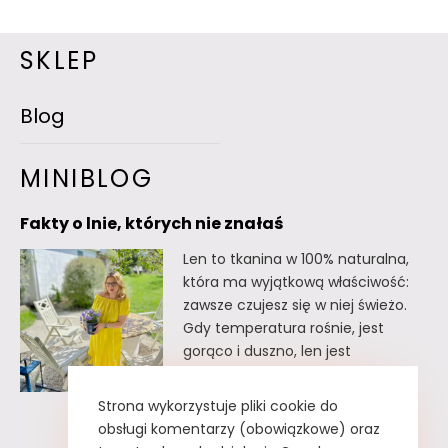
SKLEP
Blog
MINIBLOG
Fakty o lnie, których nie znałaś
Len to tkanina w 100% naturalna,
która ma wyjątkową właściwość:
zawsze czujesz się w niej świeżo.
Gdy temperatura rośnie, jest
gorąco i duszno, len jest
doskonałym wyborem. Oto kilka
faktów o lnie, których
Strona wykorzystuje pliki cookie do
prawdopodobnie nie znałaś. Fakty
obsługi komentarzy (obowiązkowe) oraz
o lnie, których nie znałaś Lnu nie