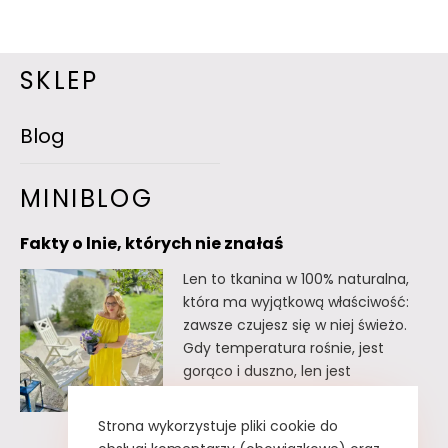
SKLEP
Blog
MINIBLOG
Fakty o lnie, których nie znałaś
Len to tkanina w 100% naturalna,
która ma wyjątkową właściwość:
zawsze czujesz się w niej świeżo.
Gdy temperatura rośnie, jest
gorąco i duszno, len jest
doskonałym wyborem. Oto kilka
faktów o lnie, których
Strona wykorzystuje pliki cookie do
prawdopodobnie nie znałaś. Fakty