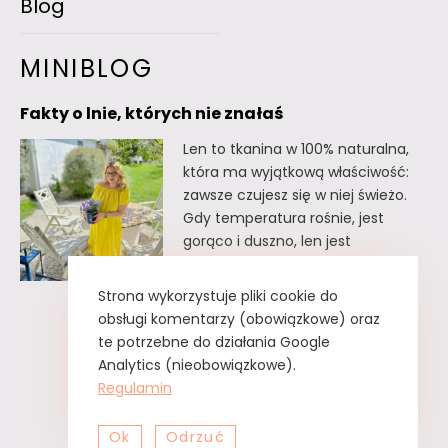
Blog
MINIBLOG
Fakty o lnie, których nie znałaś
Len to tkanina w 100% naturalna,
która ma wyjątkową właściwość:
zawsze czujesz się w niej świeżo.
Gdy temperatura rośnie, jest
gorąco i duszno, len jest
doskonałym wyborem. Oto kilka
faktów o lnie, których
Strona wykorzystuje pliki cookie do
prawdopodobnie nie znałaś. Fakty
obsługi komentarzy (obowiązkowe) oraz
o lnie, których nie znałaś Lnu nie
te potrzebne do działania Google
trzeba prasować. Wystarczy tzw.
Analytics (nieobowiązkowe).
greckie żelazko, czyli zwykły
Regulamin
spryskiwacz z czystą…
Ok
Odrzuć
Fakty
Czytaj dalej