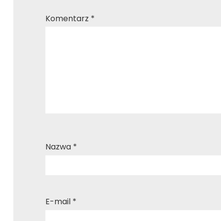
Komentarz
*
Nazwa
*
E-mail
*