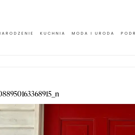
NARODZENIE
KUCHNIA
MODA I URODA
POD
4088950163368915_n