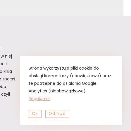
a
w niej
co i
Strona wykorzystuje pliki cookie do
 kilka
obsługi komentarzy (obowiązkowe) oraz
 znałaś.
te potrzebne do działania Google
zeba
Analytics (nieobowiązkowe).
czyli
Regulamin
Ok
Odrzuć