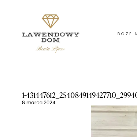
Skip
to
content
BOŻE 
Szukaj:
1-431447612_2540849149427710_299
8 marca 2024