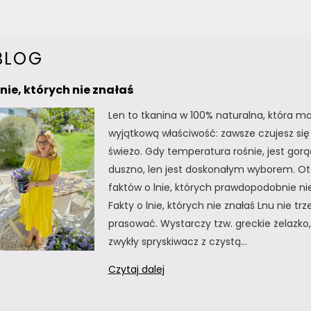
BLOG
lnie, których nie znałaś
Len to tkanina w 100% naturalna, która m
wyjątkową właściwość: zawsze czujesz się 
świeżo. Gdy temperatura rośnie, jest gorą
duszno, len jest doskonałym wyborem. Oto
faktów o lnie, których prawdopodobnie nie
Fakty o lnie, których nie znałaś Lnu nie tr
prasować. Wystarczy tzw. greckie żelazko, 
zwykły spryskiwacz z czystą…
Fakty
Czytaj dalej
o
lnie,