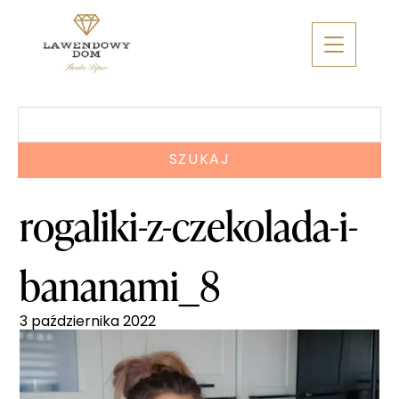
Skip
to
content
Szukaj:
rogaliki-z-czekolada-i-
bananami_8
3 października 2022