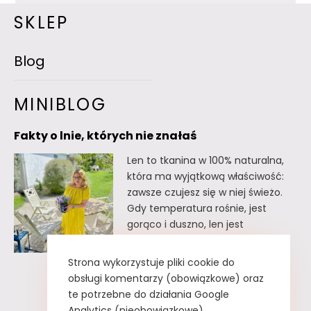
SKLEP
Blog
MINIBLOG
Fakty o lnie, których nie znałaś
Len to tkanina w 100% naturalna,
która ma wyjątkową właściwość:
zawsze czujesz się w niej świeżo.
Gdy temperatura rośnie, jest
gorąco i duszno, len jest
doskonałym wyborem. Oto kilka
faktów o lnie, których
Strona wykorzystuje pliki cookie do
prawdopodobnie nie znałaś. Fakty
obsługi komentarzy (obowiązkowe) oraz
o lnie, których nie znałaś Lnu nie
te potrzebne do działania Google
trzeba prasować. Wystarczy tzw.