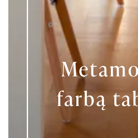
Metamor
farbą ta