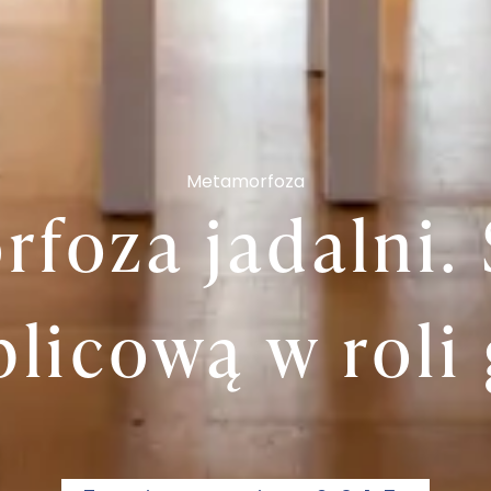
Metamorfoza
foza jadalni. 
blicową w roli