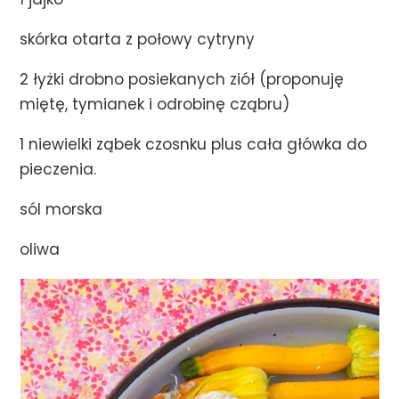
1 jajko
skórka otarta z połowy cytryny
2 łyżki drobno posiekanych ziół (proponuję
miętę, tymianek i odrobinę cząbru)
1 niewielki ząbek czosnku plus cała główka do
pieczenia.
sól morska
oliwa