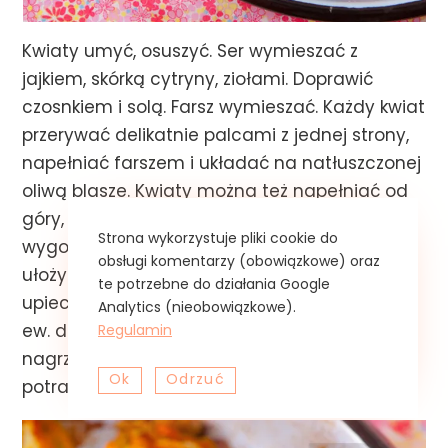
Kwiaty umyć, osuszyć. Ser wymieszać z
jajkiem, skórką cytryny, ziołami. Doprawić
czosnkiem i solą. Farsz wymieszać. Każdy kwiat
przerywać delikatnie palcami z jednej strony,
napełniać farszem i układać na natłuszczonej
oliwą blasze. Kwiaty można też napełniać od
góry, lecz uważam, że mój sposob jest
Strona wykorzystuje pliki cookie do
wygodniejszy. Na blasze można różwnież
obsługi komentarzy (obowiązkowe) oraz
ułożyć ząbki czosnku w łupinkach, po
te potrzebne do działania Google
upieczeniu będą pyszne! Całość skropić oliwą,
Analytics (nieobowiązkowe).
Regulamin
ew. delikatnie posolić. Wstawić do piekarnika
nagrzanego do 190 st.C i piec ok. 25 minut, aż
Ok
Odrzuć
potrawa zacznie intensywnie pachnieć.