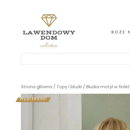
Skip
to
content
BOŻE 
Szukaj:
Strona główna
/
Topy i bluzki
/ Bluzka motyl w fiole
Wyprzedaż!