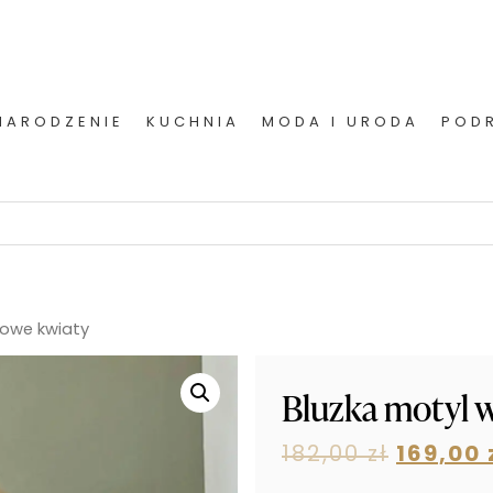
NARODZENIE
KUCHNIA
MODA I URODA
POD
towe kwiaty
Bluzka motyl w
182,00
zł
169,00