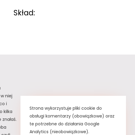
Skład:
a
w niej
co i
Strona wykorzystuje pliki cookie do
 kilka
obsługi komentarzy (obowiązkowe) oraz
 znałaś.
te potrzebne do działania Google
zeba
Analytics (nieobowiązkowe).