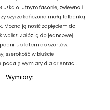
 Bluzka o luźnym fasonie, zwiewna i
przy szyi zakończona małą falbanką
ik. Można ją nosić zapięciem do
ak wolisz. Załóż ją do jeansowej
spodni lub latem do szortów.
y, szerokość w biuście
e podaję wymiary dla orientacji.
Wymiary: