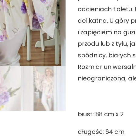
odcieniach fioletu.
delikatna. U góry 
i zapięciem na guz
przodu lub z tyłu, j
spódnicy, białych 
Rozmiar uniwersaln
nieograniczona, al
biust: 88 cm x 2
długość: 64 cm