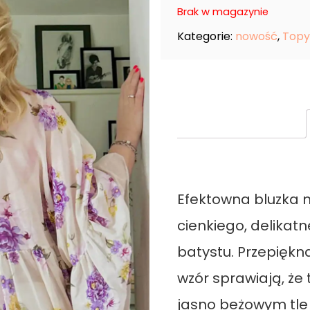
Brak w magazynie
Kategorie:
nowość
,
Topy 
Efektowna bluzka m
cienkiego, delika
batystu. Przepiękn
wzór sprawiają, że
jasno beżowym tle