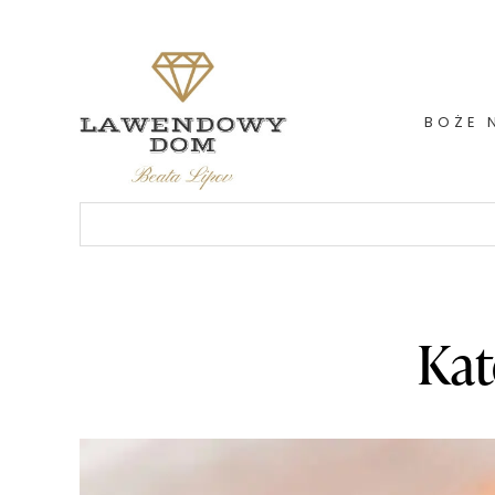
Skip
to
content
BOŻE 
Szukaj:
Kat