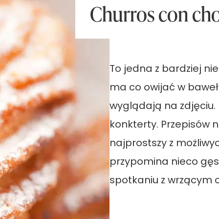
Churros con choc
To jedna z bardziej ni
ma co owijać w bawełn
wyglądają na zdjęciu.
konkterty. Przepisów na
najprostszy z możliwy
przypomina nieco gęst
spotkaniu z wrzącym 