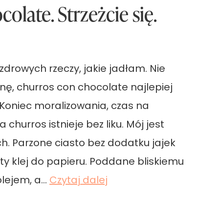
olate. Strzeżcie się.
ezdrowych rzeczy, jakie jadłam. Nie
ę, churros con chocolate najlepiej
 Koniec moralizowania, czas na
 churros istnieje bez liku. Mój jest
ch. Parzone ciasto bez dodatku jajek
y klej do papieru. Poddane bliskiemu
C
olejem, a…
Czytaj dalej
h
u