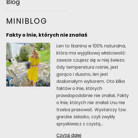
Blog
MINIBLOG
Fakty o lnie, których nie znałaś
Len to tkanina w 100% naturalna,
która ma wyjątkową właściwość:
zawsze czujesz się w niej świeżo.
Gdy temperatura rośnie, jest
gorąco i duszno, len jest
doskonałym wyborem. Oto kilka
faktów o lnie, których
prawdopodobnie nie znałaś. Fakty
o lnie, których nie znałaś Lnu nie
trzeba prasować. Wystarczy tzw.
greckie żelazko, czyli zwykły
spryskiwacz z czystą…
Fakty
Czytaj dalej