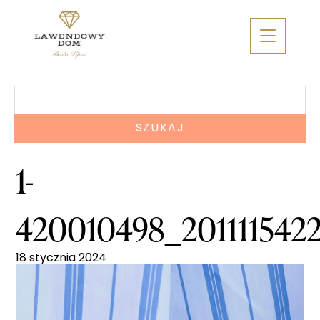
Skip
to
content
Szukaj:
1-
420010498_201111542
18 stycznia 2024