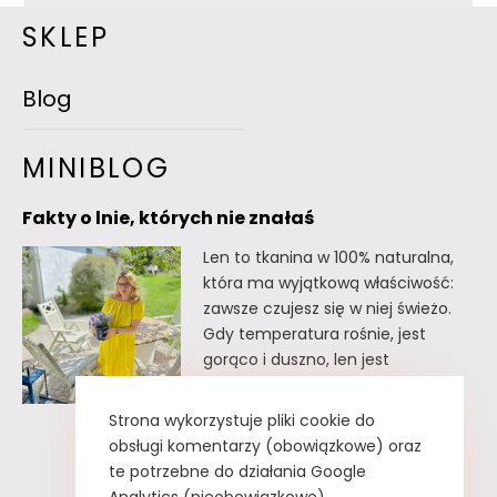
SKLEP
Blog
MINIBLOG
Fakty o lnie, których nie znałaś
Len to tkanina w 100% naturalna,
która ma wyjątkową właściwość:
zawsze czujesz się w niej świeżo.
Gdy temperatura rośnie, jest
gorąco i duszno, len jest
doskonałym wyborem. Oto kilka
faktów o lnie, których
Strona wykorzystuje pliki cookie do
prawdopodobnie nie znałaś. Fakty
obsługi komentarzy (obowiązkowe) oraz
o lnie, których nie znałaś Lnu nie
te potrzebne do działania Google
trzeba prasować. Wystarczy tzw.