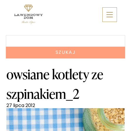
Skip
to
content
Szukaj:
owsiane kotlety ze
szpinakiem_2
27 lipca 2012