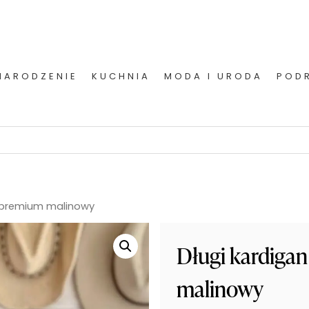
NARODZENIE
KUCHNIA
MODA I URODA
POD
y premium malinowy
Długi kardiga
malinowy