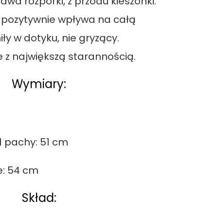
wa rozporki, z przodu kieszonki.
e pozytywnie wpływa na całą
ły w dotyku, nie gryzący.
 z największą starannością.
Wymiary:
 pachy: 51 cm
e: 54 cm
Skład: