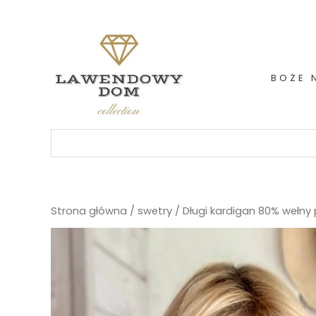
Skip
to
content
BOŻE 
Szukaj:
Strona główna
/
swetry
/ Długi kardigan 80% wełn