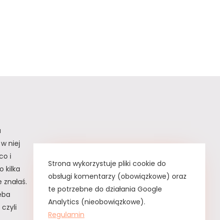
a
w niej
co i
Strona wykorzystuje pliki cookie do
 kilka
obsługi komentarzy (obowiązkowe) oraz
 znałaś.
te potrzebne do działania Google
zeba
Analytics (nieobowiązkowe).
czyli
Regulamin