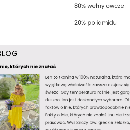
80% wełny owczej
20% poliamidu
BLOG
lnie, których nie znałaś
Len to tkanina w 100% naturalna, która m
wyjątkową właściwość: zawsze czujesz się 
świeżo. Gdy temperatura rośnie, jest gorą
duszno, len jest doskonałym wyborem. Oto
faktów o lnie, których prawdopodobnie nie
Fakty o lnie, których nie znałaś Lnu nie tr
prasować. Wystarczy tzw. greckie żelazko, 