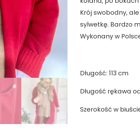
kolana, po bokach d
Krój swobodny, al
sylwetkę. Bardzo mi
Wykonany w Polsce
Długość: 113 cm
Długość rękawa od
Szerokość w biuści