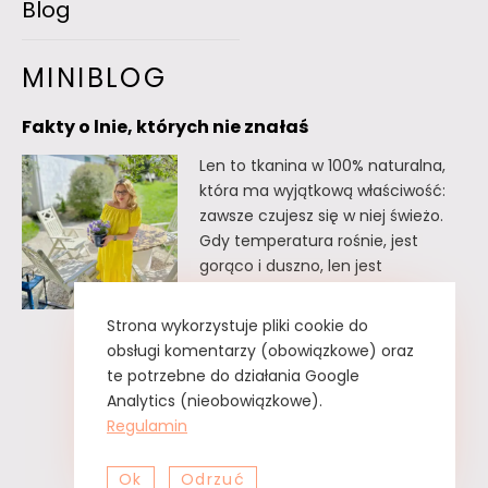
Blog
MINIBLOG
Fakty o lnie, których nie znałaś
Len to tkanina w 100% naturalna,
która ma wyjątkową właściwość:
zawsze czujesz się w niej świeżo.
Gdy temperatura rośnie, jest
gorąco i duszno, len jest
doskonałym wyborem. Oto kilka
faktów o lnie, których
Strona wykorzystuje pliki cookie do
prawdopodobnie nie znałaś. Fakty
obsługi komentarzy (obowiązkowe) oraz
o lnie, których nie znałaś Lnu nie
te potrzebne do działania Google
trzeba prasować. Wystarczy tzw.
Analytics (nieobowiązkowe).
greckie żelazko, czyli zwykły
Regulamin
spryskiwacz z czystą…
Ok
Odrzuć
Fakty
Czytaj dalej