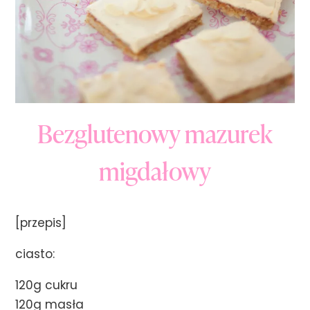
Bezglutenowy mazurek
migdałowy
[przepis]
ciasto:
120g cukru
120g masła