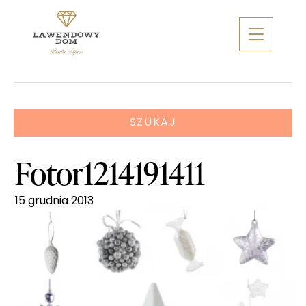
Skip
to
content
Szukaj:
Fotor1214191411
15 grudnia 2013