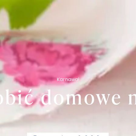
Karnawał
robić domowe 