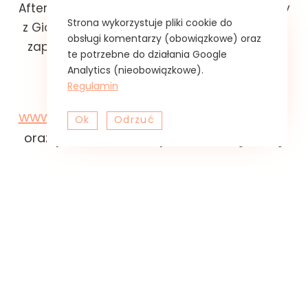
Afterwork, czyli David i Alfredo, we współpracy
Strona wykorzystuje pliki cookie do
z Giorgio Zerbinati z conviviumValli Orobiche
obsługi komentarzy (obowiązkowe) oraz
zaprezentują cztery tradycyjney sery spod
te potrzebne do działania Google
Bergamo. Więcej o
Analytics (nieobowiązkowe).
Regulamin
Gigantach Alpejskich
–
–
www.facebook.com/afterwork.warsaw
Ok
Odrzuć
podczas zapowiadającej
oraz
Terra Madre Day degustacji
włoskich serów (Bagno Food
&Wine,
8 grudnia, godz. 19:30-21:30)