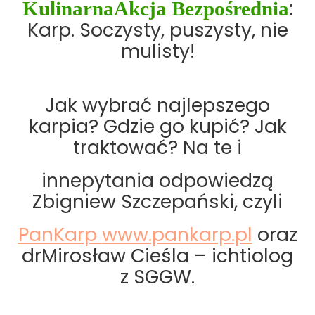
KulinarnaAkcja Bezpośrednia
:
Karp. Soczysty, puszysty, nie
mulisty!
Jak wybrać najlepszego
karpia? Gdzie go kupić? Jak
traktować? Na te i
innepytania odpowiedzą
Zbigniew Szczepański, czyli
PanKarp
www.pankarp.pl
oraz
drMirosław Cieśla – ichtiolog
z SGGW.