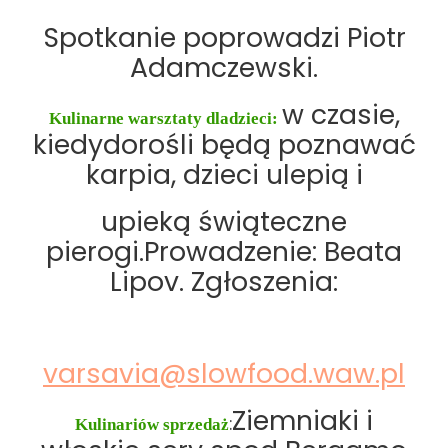
Spotkanie poprowadzi Piotr
Adamczewski.
w czasie,
Kulinarne warsztaty dladzieci:
kiedydorośli będą poznawać
karpia, dzieci ulepią i
upieką świąteczne
pierogi.Prowadzenie: Beata
Lipov. Zgłoszenia:
varsavia@slowfood.waw.pl
Ziemniaki i
Kulinariów sprzedaż
: