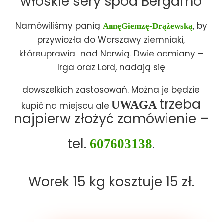
włoskie sery spod Bergamo
AnnęGiemzę-Drążewską
Namówiliśmy panią
, by
przywiozła do Warszawy ziemniaki,
któreuprawia nad Narwią. Dwie odmiany –
Irga oraz Lord, nadają się
dowszelkich zastosowań. Można je będzie
UWAGA
trzeba
kupić na miejscu ale
najpierw złożyć zamówienie –
607603138
tel.
.
Worek 15 kg kosztuje 15 zł.