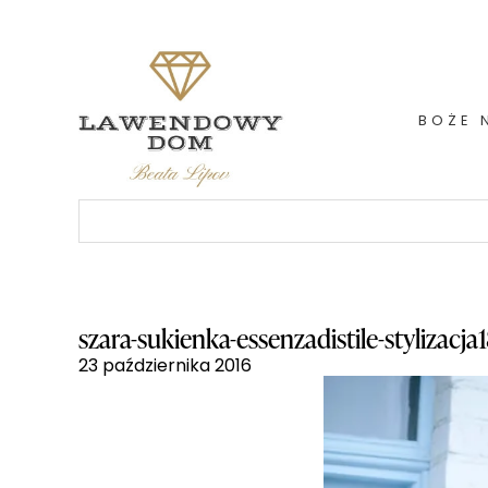
Skip
to
content
BOŻE 
Szukaj:
szara-sukienka-essenzadistile-stylizacja
23 października 2016