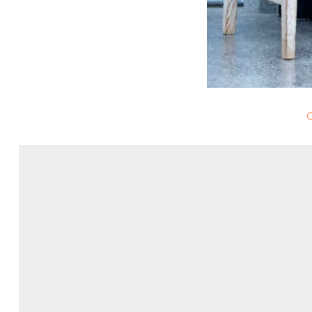
Nawigacja
wpisu