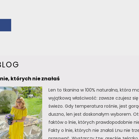
BLOG
lnie, których nie znałaś
Len to tkanina w 100% naturalna, która m
wyjątkową właściwość: zawsze czujesz się 
świeżo. Gdy temperatura rośnie, jest gorą
duszno, len jest doskonałym wyborem. Oto
faktów o lnie, których prawdopodobnie nie
Fakty o lnie, których nie znałaś Lnu nie tr
prasować. Wystarczy tzw. greckie żelazko, 