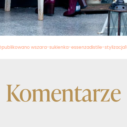
Opublikowano w
szara-sukienka-essenzadistile-stylizacja
Komentarze