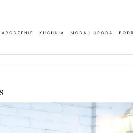
NARODZENIE
KUCHNIA
MODA I URODA
POD
18