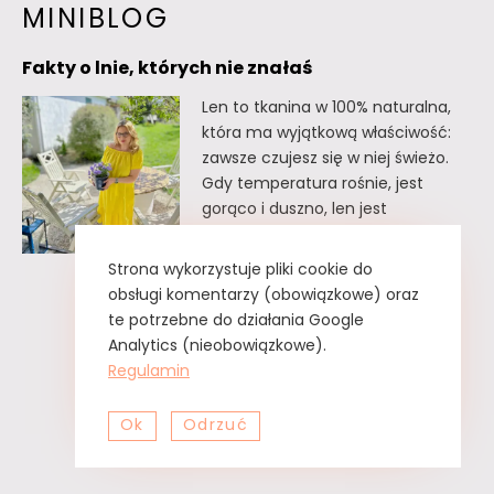
MINIBLOG
Fakty o lnie, których nie znałaś
Len to tkanina w 100% naturalna,
która ma wyjątkową właściwość:
zawsze czujesz się w niej świeżo.
Gdy temperatura rośnie, jest
gorąco i duszno, len jest
doskonałym wyborem. Oto kilka
faktów o lnie, których
Strona wykorzystuje pliki cookie do
prawdopodobnie nie znałaś. Fakty
obsługi komentarzy (obowiązkowe) oraz
o lnie, których nie znałaś Lnu nie
te potrzebne do działania Google
trzeba prasować. Wystarczy tzw.
Analytics (nieobowiązkowe).
greckie żelazko, czyli zwykły
Regulamin
spryskiwacz z czystą…
Ok
Odrzuć
Fakty
Czytaj dalej
o
lnie,