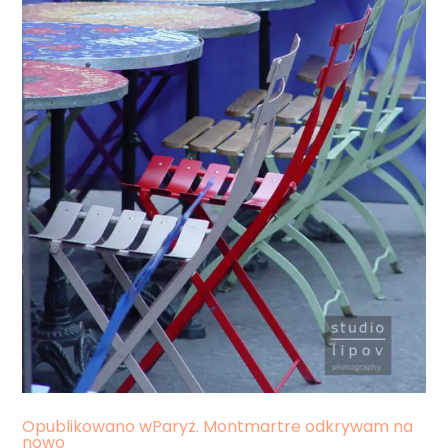
Nawigacja
Opublikowano w
Paryż. Montmartre odkrywam na
nowo