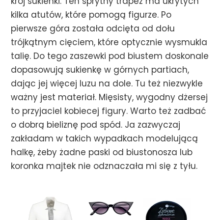
krój sukienki. Ten sprytny trapez ma ukrytych
kilka atutów, które pomogą figurze. Po
pierwsze góra została odcięta od dołu
trójkątnym cięciem, które optycznie wysmukla
talię. Do tego zaszewki pod biustem doskonale
dopasowują sukienkę w górnych partiach,
dając jej więcej luzu na dole. Tu też niezwykle
ważny jest materiał. Mięsisty, wygodny dżersej
to przyjaciel kobiecej figury. Warto też zadbać
o dobrą bieliznę pod spód. Ja zazwyczaj
zakładam w takich wypadkach modelującą
halkę, żeby żadne paski od biustonosza lub
koronka majtek nie odznaczała mi się z tyłu.