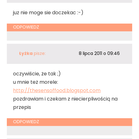
juz nie moge sie doczekac :-)
ODPOWIEDZ
Łyżka
pisze:
8 lipca 2011 o 09:46
oczywiście, że tak ;)
u mnie też morele:
http://thesensoffood.blogspot.com
pozdrawiam i czekam z niecierpliwością na
przepis
ODPOWIEDZ