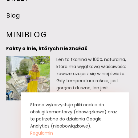
Blog
MINIBLOG
Fakty o lnie, których nie znałaś
Len to tkanina w 100% naturalna,
która ma wyjątkową właściwość:
zawsze czujesz się w niej świeżo.
Gdy temperatura rośnie, jest
gorąco i duszno, len jest
doskonałym wyborem. Oto kilka
faktów o lnie, których
Strona wykorzystuje pliki cookie do
prawdopodobnie nie znałaś. Fakty
obsługi komentarzy (obowiązkowe) oraz
o lnie, których nie znałaś Lnu nie
te potrzebne do działania Google
trzeba prasować. Wystarczy tzw.
Analytics (nieobowiązkowe).
greckie żelazko, czyli zwykły
Regulamin
spryskiwacz z czystą…