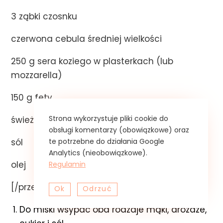
3 ząbki czosnku
czerwona cebula średniej wielkości
250 g sera koziego w plasterkach (lub
mozzarella)
150 g fety
Strona wykorzystuje pliki cookie do
świeża bazylia
obsługi komentarzy (obowiązkowe) oraz
te potrzebne do działania Google
sól
Analytics (nieobowiązkowe).
Regulamin
olej
[/przepis]
Ok
Odrzuć
Do miski wsypać oba rodzaje mąki, drożdże,