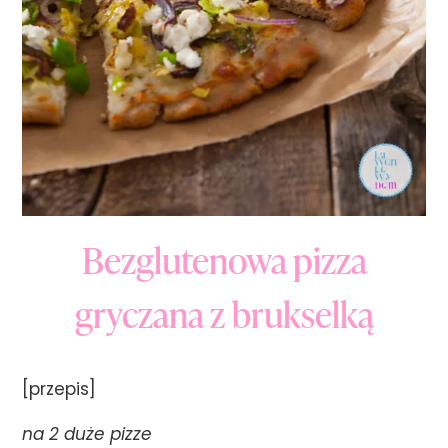
Bezglutenowa pizza
gryczana z brukselką
[przepis]
na 2 duże pizze