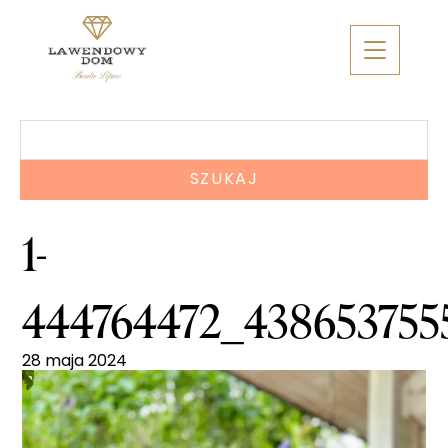
Skip
to
content
Szukaj:
1-
444764472_438653755
28 maja 2024