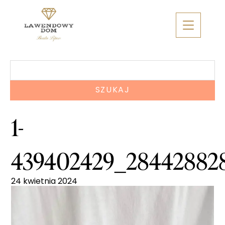
Skip
to
content
Szukaj:
1-
439402429_284428828
24 kwietnia 2024