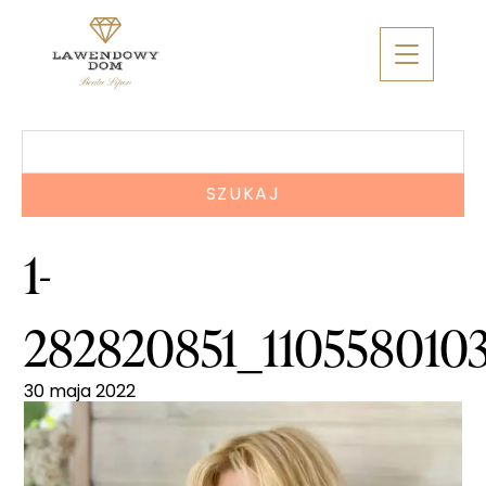
Skip
to
content
Szukaj:
1-
282820851_110558010
30 maja 2022