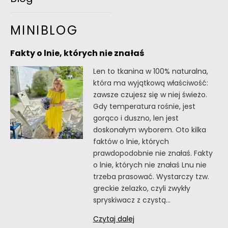
MINIBLOG
Fakty o lnie, których nie znałaś
Len to tkanina w 100% naturalna,
która ma wyjątkową właściwość:
zawsze czujesz się w niej świeżo.
Gdy temperatura rośnie, jest
gorąco i duszno, len jest
doskonałym wyborem. Oto kilka
faktów o lnie, których
prawdopodobnie nie znałaś. Fakty
o lnie, których nie znałaś Lnu nie
trzeba prasować. Wystarczy tzw.
greckie żelazko, czyli zwykły
spryskiwacz z czystą…
Fakty
Czytaj dalej