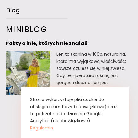
Blog
MINIBLOG
Fakty o lnie, których nie znałaś
Len to tkanina w 100% naturalna,
która ma wyjątkową właściwość:
zawsze czujesz się w niej świeżo.
Gdy temperatura rośnie, jest
gorąco i duszno, len jest
doskonałym wyborem. Oto kilka
faktów o lnie, których
Strona wykorzystuje pliki cookie do
prawdopodobnie nie znałaś. Fakty
obsługi komentarzy (obowiązkowe) oraz
o lnie, których nie znałaś Lnu nie
te potrzebne do działania Google
trzeba prasować. Wystarczy tzw.
Analytics (nieobowiązkowe).
greckie żelazko, czyli zwykły
Regulamin
spryskiwacz z czystą…