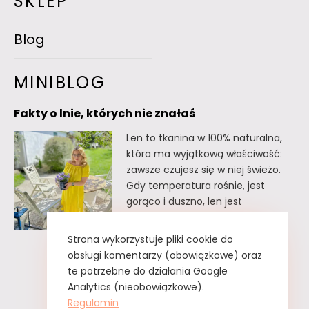
SKLEP
Blog
MINIBLOG
Fakty o lnie, których nie znałaś
Len to tkanina w 100% naturalna,
która ma wyjątkową właściwość:
zawsze czujesz się w niej świeżo.
Gdy temperatura rośnie, jest
gorąco i duszno, len jest
doskonałym wyborem. Oto kilka
faktów o lnie, których
Strona wykorzystuje pliki cookie do
prawdopodobnie nie znałaś. Fakty
obsługi komentarzy (obowiązkowe) oraz
o lnie, których nie znałaś Lnu nie
te potrzebne do działania Google
trzeba prasować. Wystarczy tzw.
Analytics (nieobowiązkowe).
greckie żelazko, czyli zwykły
Regulamin