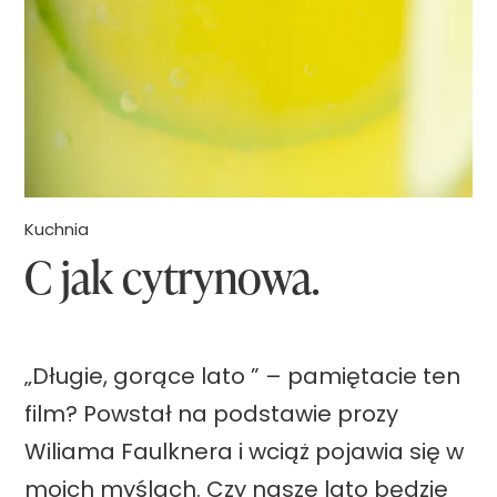
z
ą
.
P
r
z
Kuchnia
C jak cytrynowa.
e
p
i
s
„Długie, gorące lato ” – pamiętacie ten
y
film? Powstał na podstawie prozy
n
Wiliama Faulknera i wciąż pojawia się w
a
moich myślach. Czy nasze lato będzie