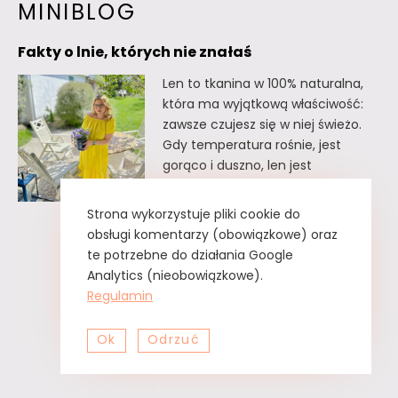
MINIBLOG
e
y
r
n
Fakty o lnie, których nie znałaś
b
o
Len to tkanina w 100% naturalna,
która ma wyjątkową właściwość:
a
w
zawsze czujesz się w niej świeżo.
t
a
Gdy temperatura rośnie, jest
gorąco i duszno, len jest
y
.
doskonałym wyborem. Oto kilka
i
faktów o lnie, których
Strona wykorzystuje pliki cookie do
prawdopodobnie nie znałaś. Fakty
l
obsługi komentarzy (obowiązkowe) oraz
o lnie, których nie znałaś Lnu nie
te potrzebne do działania Google
e
trzeba prasować. Wystarczy tzw.
Analytics (nieobowiązkowe).
m
greckie żelazko, czyli zwykły
Regulamin
spryskiwacz z czystą…
o
Ok
Odrzuć
Fakty
Czytaj dalej
n
o
i
lnie,