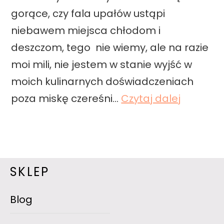
m
gorące, czy fala upałów ustąpi
r
niebawem miejsca chłodom i
o
deszczom, tego nie wiemy, ale na razie
ż
moi mili, nie jestem w stanie wyjść w
o
moich kulinarnych doświadczeniach
n
C
poza miskę czereśni…
Czytaj dalej
e
j
k
a
a
k
w
c
SKLEP
y
y
Blog
,
t
h
r