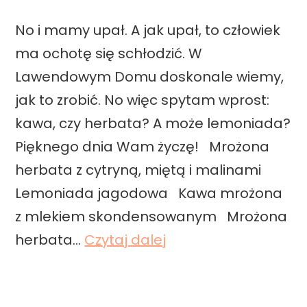
No i mamy upał. A jak upał, to człowiek
ma ochotę się schłodzić. W
Lawendowym Domu doskonale wiemy,
jak to zrobić. No więc spytam wprost:
kawa, czy herbata? A może lemoniada?
Pięknego dnia Wam życzę! Mrożona
herbata z cytryną, miętą i malinami
Lemoniada jagodowa Kawa mrożona
z mlekiem skondensowanym Mrożona
N
herbata…
Czytaj dalej
a
p