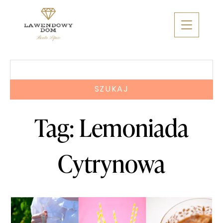
Skip
to
content
Szukaj:
Tag:
Lemoniada
Cytrynowa