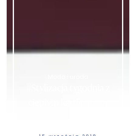
Moda i uroda
#Stylizacja tygodnia z
ciepłym kardiganem