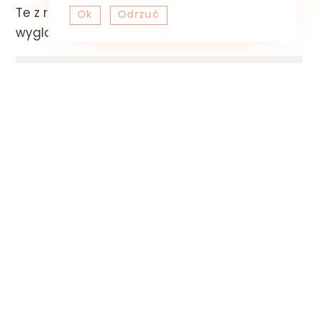
Te z rudego zamszu pięknie wysmuklają nogi i
Ok
Odrzuć
wyglądają na wygodne.