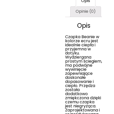
Opis
Opinie (0)
Opis
Czapka Beanie w
kolorze ecru jest
idealnie ciepła i
przyjemna w
dotyku.
Wydziergana
prostym ściegiem,
ma podwójne
wywinięcie
zapewniające
doskonałe
dopasowanie i
ciepło. Przędza
została
dodatkowo
zmiękczona dzięki
czemu czapka
jest niegryząca.
Zaprojektowana i