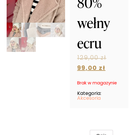
80%
wełny
ecru
129,00
zł
99,00
zł
Brak w magazynie
Kategoria:
Akcesoria