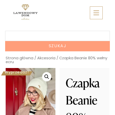
Skip
to
content
Szukaj:
Strona główna
/
Akcesoria
/ Czapka Beanie 80% wełny
ecru
Wyprzedaż!
Czapka
Beanie