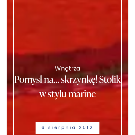
Wnętrza
Pomysł na… skrzynkę! Stolik
w stylu marine
6 sierpnia 2012