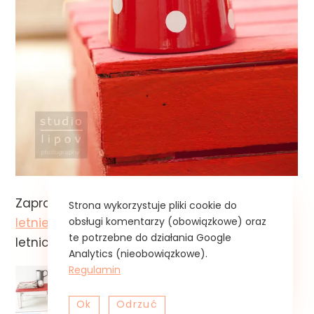
Zapraszam do wertowania aktualnego,
Strona wykorzystuje pliki cookie do
obsługi komentarzy (obowiązkowe) oraz
letniego numeru
, w którym znajdziecie wiele
te potrzebne do działania Google
letnich inspiracji także we wnętrzach.
Analytics (nieobowiązkowe).
Regulamin
Ok
Odrzuć