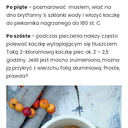
Po piąte
– posmarować masłem, wlać na
dno brytfanny ½ szklanki wody i włożyć kaczkę
do piekarnika nagrzanego do 180 st. C.
Po szóste
– podczas pieczenia należy często
polewać kaczkę wytapiającym się tłuszczem.
Taką 2-kiloramową kaczkę piec ok. 2 – 2,5
godziny. Jeśli jest mocno zrumieniona, można
ją przykryć z wierzchu folią aluminiową. Proste,
prawda?