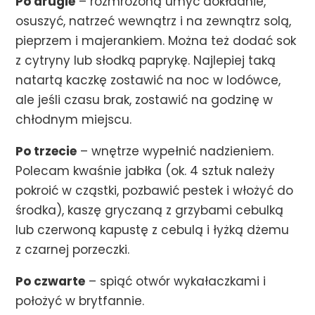
Po drugie
– rozmrożoną umyć dokładnie,
osuszyć, natrzeć wewnątrz i na zewnątrz solą,
pieprzem i majerankiem. Można też dodać sok
z cytryny lub słodką paprykę. Najlepiej taką
natartą kaczkę zostawić na noc w lodówce,
ale jeśli czasu brak, zostawić na godzinę w
chłodnym miejscu.
Po trzecie
– wnętrze wypełnić nadzieniem.
Polecam kwaśnie jabłka (ok. 4 sztuk należy
pokroić w cząstki, pozbawić pestek i włożyć do
środka), kaszę gryczaną z grzybami cebulką
lub czerwoną kapustę z cebulą i łyżką dżemu
z czarnej porzeczki.
Po czwarte
– spiąć otwór wykałaczkami i
położyć w brytfannie.