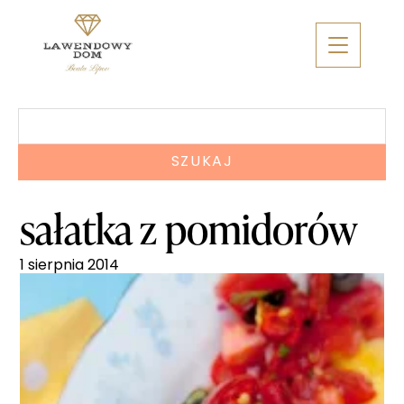
Skip
to
content
Szukaj:
sałatka z pomidorów
1 sierpnia 2014