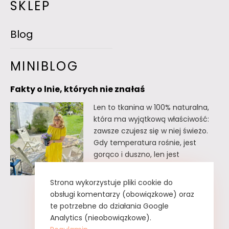
SKLEP
Blog
MINIBLOG
Fakty o lnie, których nie znałaś
Len to tkanina w 100% naturalna,
która ma wyjątkową właściwość:
zawsze czujesz się w niej świeżo.
Gdy temperatura rośnie, jest
gorąco i duszno, len jest
doskonałym wyborem. Oto kilka
faktów o lnie, których
Strona wykorzystuje pliki cookie do
prawdopodobnie nie znałaś. Fakty
obsługi komentarzy (obowiązkowe) oraz
o lnie, których nie znałaś Lnu nie
te potrzebne do działania Google
trzeba prasować. Wystarczy tzw.
Analytics (nieobowiązkowe).
greckie żelazko, czyli zwykły