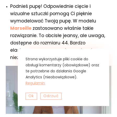
Podnieś pupę! Odpowiednie cięcie i
wizualne sztuczki pomogą Ci pięknie
wymodelować Twoją pupę. W modelu
Marseille
zastosowano właśnie takie
rozwiązanie. To obcisłe jeansy, ale uwaga,
dostępne do rozmiaru 44. Bardzo
elastyczne, super wygodne, no i mają
niezawodny system push-up.
Strona wykorzystuje pliki cookie do
obsługi komentarzy (obowiązkowe) oraz
te potrzebne do działania Google
Analytics (nieobowiązkowe).
Regulamin
Ok
Odrzuć