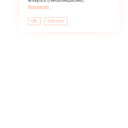
Analytics (nieobowiązkowe).
Ciasto drożdżowe z
Regulamin
kruszonką i owocami
Ok
Odrzuć
[przepis]
Na keksówkę o wymiarach 36×12 cm
na ciasto:
3 żółtka
80 g brązowego cukru
białko do posmarowania
400 g mąki