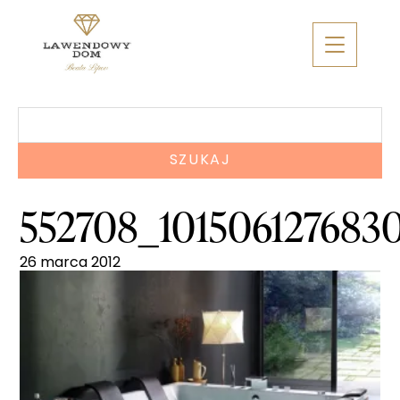
Skip
to
content
Szukaj:
552708_101506127683
26 marca 2012