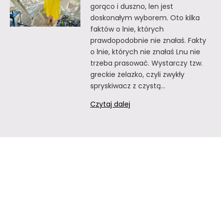
gorąco i duszno, len jest
doskonałym wyborem. Oto kilka
faktów o lnie, których
prawdopodobnie nie znałaś. Fakty
o lnie, których nie znałaś Lnu nie
trzeba prasować. Wystarczy tzw.
greckie żelazko, czyli zwykły
spryskiwacz z czystą…
Fakty
Czytaj dalej
o
lnie,
których
nie
znałaś