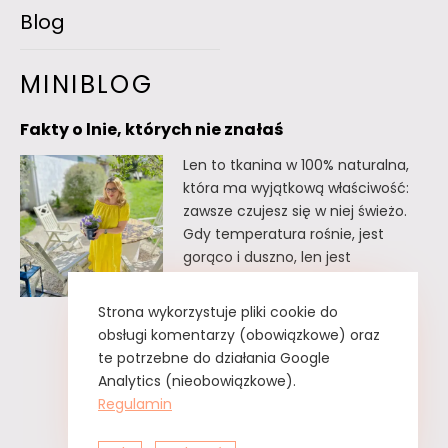
Blog
MINIBLOG
Fakty o lnie, których nie znałaś
Len to tkanina w 100% naturalna,
która ma wyjątkową właściwość:
zawsze czujesz się w niej świeżo.
Gdy temperatura rośnie, jest
gorąco i duszno, len jest
doskonałym wyborem. Oto kilka
faktów o lnie, których
Strona wykorzystuje pliki cookie do
prawdopodobnie nie znałaś. Fakty
obsługi komentarzy (obowiązkowe) oraz
o lnie, których nie znałaś Lnu nie
te potrzebne do działania Google
trzeba prasować. Wystarczy tzw.
Analytics (nieobowiązkowe).
greckie żelazko, czyli zwykły
Regulamin
spryskiwacz z czystą…