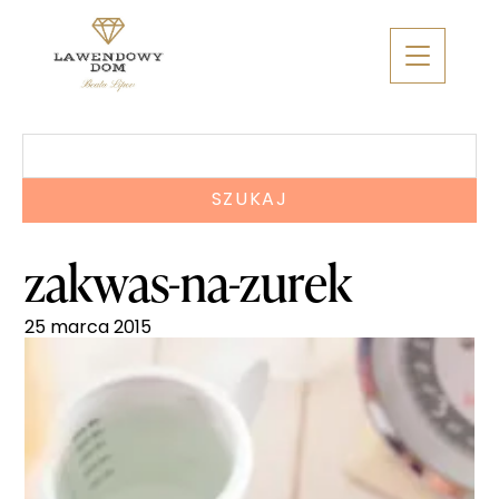
Skip
to
content
Szukaj:
zakwas-na-zurek
25 marca 2015