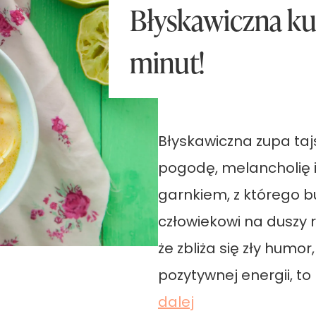
Błyskawiczna kuc
minut!
Błyskawiczna zupa taj
pogodę, melancholię i
garnkiem, z którego b
człowiekowi na duszy ro
że zbliża się zły humo
pozytywnej energii, to 
B
dalej