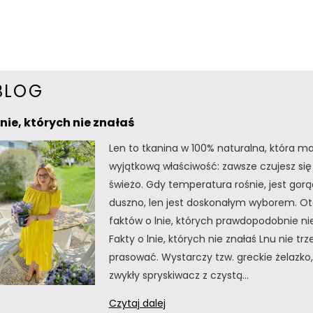
ł
y
s
BLOG
k
a
lnie, których nie znałaś
w
Len to tkanina w 100% naturalna, która m
wyjątkową właściwość: zawsze czujesz się 
i
świeżo. Gdy temperatura rośnie, jest gorą
c
duszno, len jest doskonałym wyborem. Oto
faktów o lnie, których prawdopodobnie nie
z
Fakty o lnie, których nie znałaś Lnu nie tr
n
prasować. Wystarczy tzw. greckie żelazko, 
zwykły spryskiwacz z czystą…
a
Fakty
k
Czytaj dalej