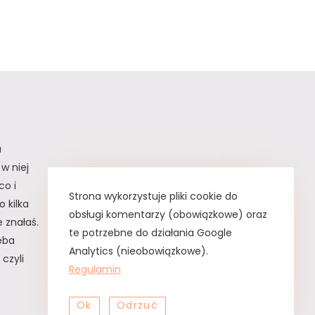
a
w niej
co i
Strona wykorzystuje pliki cookie do
 kilka
obsługi komentarzy (obowiązkowe) oraz
 znałaś.
te potrzebne do działania Google
zeba
Analytics (nieobowiązkowe).
czyli
Regulamin
Ok
Odrzuć