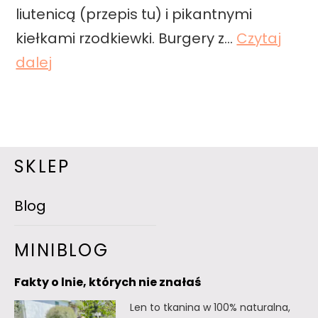
liutenicą (przepis tu) i pikantnymi
kiełkami rzodkiewki. Burgery z…
Czytaj
B
dalej
u
r
g
e
SKLEP
r
Blog
y
z
MINIBLOG
ł
o
Fakty o lnie, których nie znałaś
s
Len to tkanina w 100% naturalna,