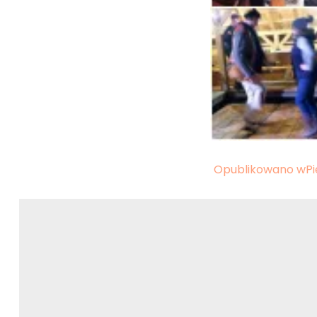
Nawigacja
Opublikowano w
P
wpisu