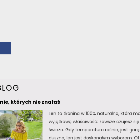
BLOG
lnie, których nie znałaś
Len to tkanina w 100% naturalna, która m
wyjątkową właściwość: zawsze czujesz się 
świeżo. Gdy temperatura rośnie, jest gorą
duszno, len jest doskonałym wyborem. Oto